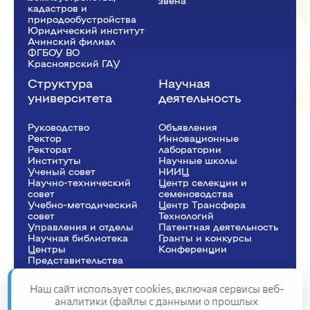
звена
кадастров и
природообустройства
Юридический институт
Ачинский филиал
ФГБОУ ВО
Красноярский ГАУ
Структура
Научная
университета
деятельность
Руководство
Объявления
Ректор
Инновационные
Рeкторат
лаборатории
Институты
Научные школы
Ученый совет
НИИЦ
Научно-технический
Центр селекции и
совет
семеноводства
Учебно-методический
Центр Трансфера
совет
Технологий
Управления и отделы
Патентная деятельность
Научная библиотека
Гранты и конкурсы
Центры
Конференции
Представительства
Наш сайт использует cookies, включая сервисы веб-
аналитики (файлы с данными о прошлых