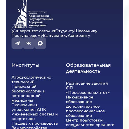
Университет сегодня
Студенту
Школьнику
Поступающему
Выпускнику
Аспиранту
Институты
Образовательная
деятельность
Агроэкологических
технологий
Расписание занятий
Прикладной
ФП
биотехнологии и
«Профессионалитет»
ветеринарной
Инклюзивное
медицины
образование
Экономики и
Дополнительное
управления АПК
профессиональное
Инженерных систем и
образование
энергетики
Центр подготовки
Пищевых производств
специалистов среднего
Землеустройства,