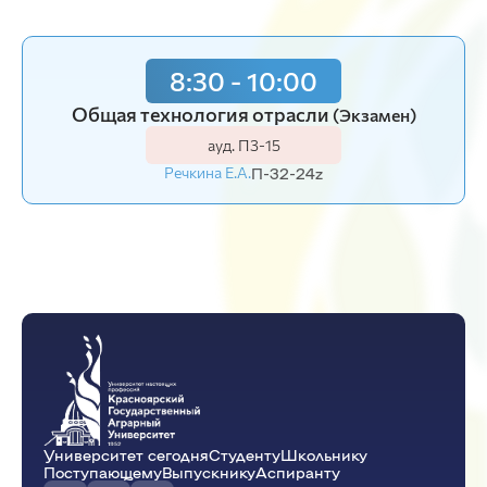
8:30 - 10:00
Общая технология отрасли
(Экзамен)
ауд. П3-15
Речкина Е.А.
П-32-24z
Университет сегодня
Студенту
Школьнику
Поступающему
Выпускнику
Аспиранту