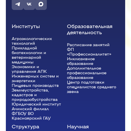
Институты
Образовательная
деятельность
Агроэкологических
технологий
Расписание занятий
Прикладной
ФП
биотехнологии и
«Профессионалитет»
ветеринарной
Инклюзивное
медицины
образование
Экономики и
Дополнительное
управления АПК
профессиональное
Инженерных систем и
образование
энергетики
Центр подготовки
Пищевых производств
специалистов среднего
Землеустройства,
звена
кадастров и
природообустройства
Юридический институт
Ачинский филиал
ФГБОУ ВО
Красноярский ГАУ
Структура
Научная