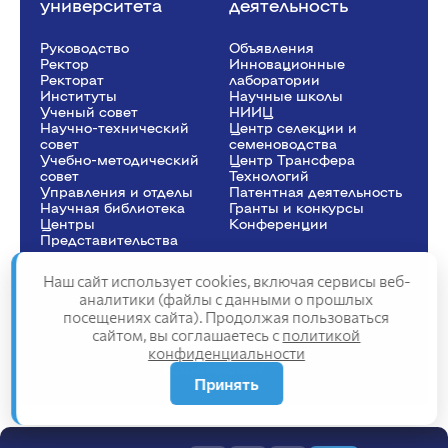
университета
деятельность
Руководство
Объявления
Ректор
Инновационные
Рeкторат
лаборатории
Институты
Научные школы
Ученый совет
НИИЦ
Научно-технический
Центр селекции и
совет
семеноводства
Учебно-методический
Центр Трансфера
совет
Технологий
Управления и отделы
Патентная деятельность
Научная библиотека
Гранты и конкурсы
Центры
Конференции
Представительства
Наш сайт использует cookies, включая сервисы веб-
аналитики (файлы с данными о прошлых
посещениях сайта). Продолжая пользоваться
Сведения об образовательной организации
сайтом, вы соглашаетесь с
политикой
Политика конфиденциальности
конфиденциальности
Структура сайта
2025
Принять