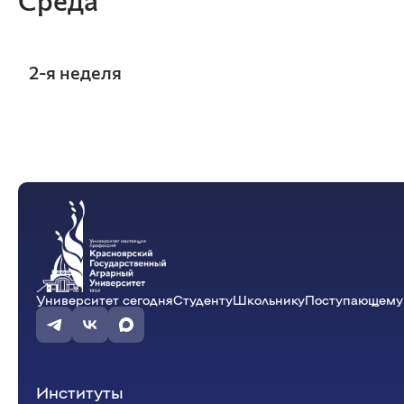
информационных систем
Бухгалтерский учет и статистика
Психология, педагогика и экология
человека
2-я неделя
Инженерных систем и
энергетики
Управление возн
17:30 - 19:00
социальными льг
Физики и математики
Механизация и технический сервис в АПК
ауд. Э3-17
Фомина Л.В.
Э-35-22v
Общеинженерных дисциплин
Системоэнергетики
Теоретических основ электротехники
Тракторы и автомобили
Управление возн
Электроснабжения сельского хозяйства
19:10 - 20:40
социальными льг
Университет сегодня
Студенту
Школьнику
Поступающему
ауд. Э3-17
Фомина Л.В.
Э-35-22v
Институты