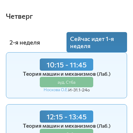
Четверг
Сейчас идет 1-я
2-я неделя
неделя
10:15 - 11:45
8:30 - 10:00
Теория машин и механизмов
Средства малой механизации
(Лаб.)
(Лаб.)
ауд. Ст6а
ауд. Ст57
Носкова О.Е.
Филимонов К.В.
И-31.1-24o
И-31.1-24o
12:15 - 13:45
10:15 - 11:45
Теория машин и механизмов
Средства малой механизации
(Лаб.)
(Лаб.)