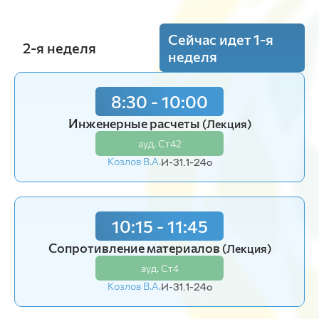
Сейчас идет 1-я
2-я неделя
неделя
8:30 - 10:00
8:30 - 10:00
Организационное поведение
Инженерные расчеты
(Лекция)
(Лекция)
ауд. Ст42
ауд. Ст42
Козлов В.А.
Цветцых А.В.
И-31.1-24o
И-31.1-24o
10:15 - 11:45
10:15 - 11:45
Сопротивление материалов
Средства малой механизации
(Лекция)
(Лекция)
ауд. Ст4
ауд. Ст42
Козлов В.А.
Филимонов К.В.
И-31.1-24o
И-31.1-24o