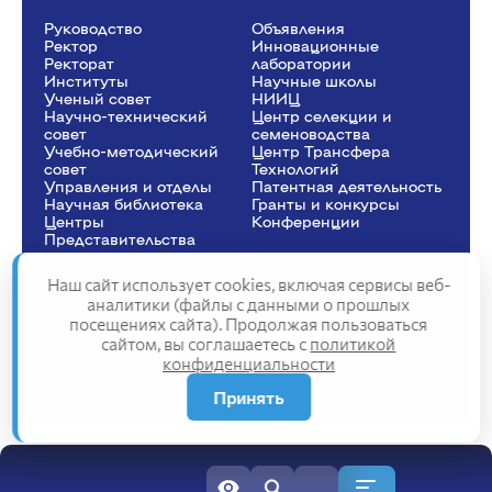
Руководство
Объявления
Ректор
Инновационные
Рeкторат
лаборатории
Институты
Научные школы
Ученый совет
НИИЦ
Научно-технический
Центр селекции и
совет
семеноводства
Учебно-методический
Центр Трансфера
совет
Технологий
Управления и отделы
Патентная деятельность
Научная библиотека
Гранты и конкурсы
Центры
Конференции
Представительства
Наш сайт использует cookies, включая сервисы веб-
аналитики (файлы с данными о прошлых
посещениях сайта). Продолжая пользоваться
Сведения об образовательной организации
сайтом, вы соглашаетесь с
политикой
Политика конфиденциальности
конфиденциальности
Структура сайта
2025
Принять