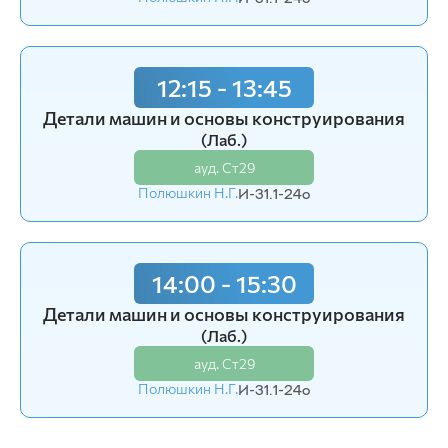
14:00 - 15:30
12:15 - 13:45
Экономика
(Пр.)
Детали машин и основы конструирования
ауд. Э5-09
(Лаб.)
Киян Т.В.
И-31.1-24o
ауд. Ст29
Полюшкин Н.Г.
И-31.1-24o
14:00 - 15:30
Детали машин и основы конструирования
(Лаб.)
ауд. Ст29
Полюшкин Н.Г.
И-31.1-24o