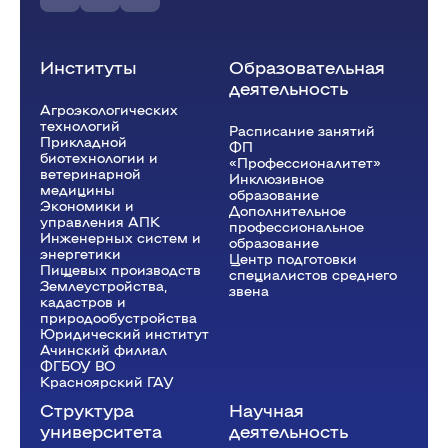
Цветцых А.В.
И-31.1-24o
Институты
Образовательная
деятельность
12:15 - 13:45
Агроэкологических
технологий
Расписание занятий
Инженерные расчеты
(Пр.)
Прикладной
ФП
биотехнологии и
«Профессионалитет»
ауд. Ст29
ветеринарной
Инклюзивное
медицины
Козлов В.А.
И-31.1-24o
образование
Экономики и
Дополнительное
управления АПК
профессиональное
Инженерных систем и
образование
энергетики
Центр подготовки
Пищевых производств
специалистов среднего
14:00 - 15:30
Землеустройства,
звена
кадастров и
Инженерные расчеты
(Пр.)
природообустройства
Юридический институт
ауд. Ст29
Ачинский филиал
ФГБОУ ВО
Козлов В.А.
И-31.1-24o
Красноярский ГАУ
Структура
Научная
университета
деятельность