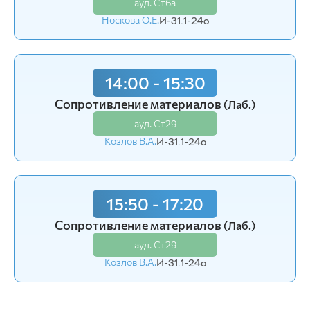
ауд. Ст6а
ауд. Ст57
Носкова О.Е.
Филимонов К.В.
И-31.1-24o
И-31.1-24o
14:00 - 15:30
Сопротивление материалов
(Лаб.)
ауд. Ст29
Козлов В.А.
И-31.1-24o
15:50 - 17:20
Сопротивление материалов
(Лаб.)
ауд. Ст29
Козлов В.А.
И-31.1-24o