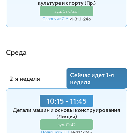
культуре и спорту
культуре и спорту
(Пр.)
(Пр.)
ауд. Ст.с/зал
ауд. Ст.с/зал
Савончик С.А.
Савончик С.А.
И-31.1-24o
И-31.1-24o
Среда
Сейчас идет 1-я
2-я неделя
неделя
10:15 - 11:45
12:15 - 13:45
Детали машин и основы конструирования
Экономика
(Пр.)
(Лекция)
ауд. Э5-09
ауд. Ст42
Киян Т.В.
И-31.1-24o
Полюшкин Н.Г.
И-31.1-24o