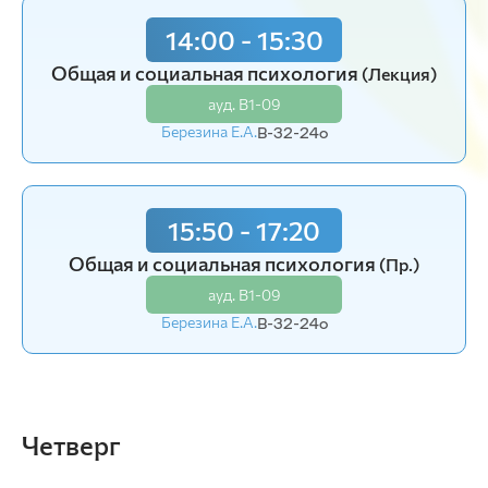
14:00 - 15:30
8:30 - 10:00
Общая и социальная психология
Экономика
(Лаб.)
(Лекция)
ауд. В1-09
ауд. В1-09
Березина Е.А.
Плотникова С.П.
В-32-24o
В-51.2-24o
15:50 - 17:20
10:15 - 11:45
Общая и социальная психология
Экономика
(Лаб.)
(Пр.)
ауд. В1-09
ауд. В1-09
Березина Е.А.
Плотникова С.П.
В-32-24o
В-51.2-24o
Четверг