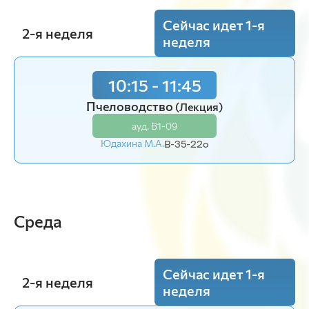
Сейчас идет 1-я
2-я неделя
неделя
10:15 - 11:45
14:00 - 15:30
Пчеловодство
Экономика
(Лекция)
(Пр.)
ауд. В1-09
ауд. В1-09
Юдахина М.А.
Плотникова С.П.
В-35-22o
В-34-24o
15:50 - 17:20
Среда
Экономика
(Пр.)
ауд. В1-09
Плотникова С.П.
В-34-24o
Сейчас идет 1-я
2-я неделя
неделя