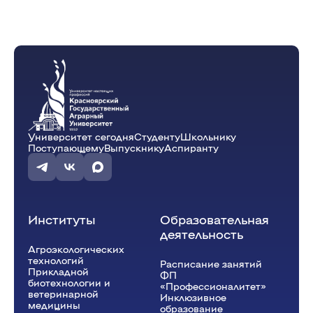
Университет сегодня
Студенту
Школьнику
Поступающему
Выпускнику
Аспиранту
Институты
Образовательная
деятельность
Агроэкологических
технологий
Расписание занятий
Прикладной
ФП
биотехнологии и
«Профессионалитет»
ветеринарной
Инклюзивное
медицины
образование