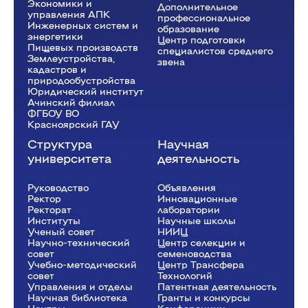
Экономики и
Дополнительное
управления АПК
профессиональное
Инженерных систем и
образование
энергетики
Центр подготовки
Пищевых производств
специалистов среднего
Землеустройства,
звена
кадастров и
природообустройства
Юридический институт
Ачинский филиал
ФГБОУ ВО
Красноярский ГАУ
Структура
Научная
университета
деятельность
Руководство
Объявления
Ректор
Инновационные
Рeкторат
лаборатории
Институты
Научные школы
Ученый совет
НИИЦ
Научно-технический
Центр селекции и
совет
семеноводства
Учебно-методический
Центр Трансфера
совет
Технологий
Управления и отделы
Патентная деятельность
Научная библиотека
Гранты и конкурсы