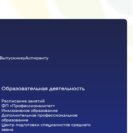
Красноярский ГАУ
Правовых и социально-экономических
дисциплин
Агроинженерии
Центр подготовки специалистов
среднего звена
Выпускнику
Аспиранту
Образовательная деятельность
Расписание занятий
ФП «Профессионалитет»
Инклюзивное образование
Дополнительное профессиональное
образование
Центр подготовки специалистов среднего
звена