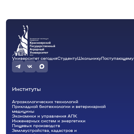
информационных систем
Бухгалтерский учет и статистика
Психология, педагогика и экология
человека
Инженерных систем и
энергетики
Физики и математики
Механизация и технический сервис в АПК
Университет сегодня
Студенту
Школьнику
Поступающему
Общеинженерных дисциплин
Системоэнергетики
Теоретических основ электротехники
Тракторы и автомобили
Электроснабжения сельского хозяйства
Институты
Агроэкологических технологий
Прикладной биотехнологии и ветеринарной
медицины
Экономики и управления АПК
Инженерных систем и энергетики
Пищевых производств
Землеустройства, кадастров и