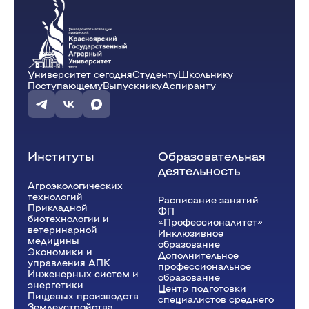
Университет сегодня
Студенту
Школьнику
Поступающему
Выпускнику
Аспиранту
Институты
Образовательная
деятельность
Агроэкологических
технологий
Расписание занятий
Прикладной
ФП
биотехнологии и
«Профессионалитет»
ветеринарной
Инклюзивное
медицины
образование
Экономики и
Дополнительное
управления АПК
профессиональное
Инженерных систем и
образование
энергетики
Центр подготовки
Пищевых производств
специалистов среднего
Землеустройства,