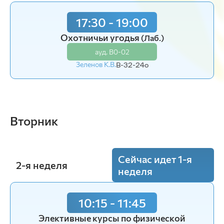
17:30 - 19:00
15:50 - 17:20
Элективные курсы по физической
Охотничьи угодья
(Лаб.)
культуре и спорту
(Пр.)
ауд. В0-02
ауд. А-с/зал
Зеленов К.В.
В-32-24o
Калинин А.В.
В-32-24o
Вторник
Сейчас идет 1-я
2-я неделя
неделя
10:15 - 11:45
8:30 - 10:00
Элективные курсы по физической
Охотничьи угодья
(Лекция)