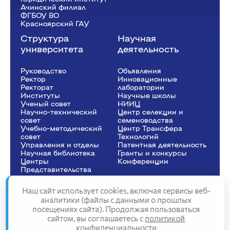
Ачинский филиал
ФГБОУ ВО
Красноярский ГАУ
Структура
Научная
университета
деятельность
Руководство
Объявления
Ректор
Инновационные
Рeкторат
лаборатории
Институты
Научные школы
Ученый совет
НИИЦ
Научно-технический
Центр селекции и
совет
семеноводства
Учебно-методический
Центр Трансфера
совет
Технологий
Управления и отделы
Патентная деятельность
Научная библиотека
Гранты и конкурсы
Центры
Конференции
Представительства
Наш сайт использует cookies, включая сервисы веб-
аналитики (файлы с данными о прошлых
посещениях сайта). Продолжая пользоваться
Сведения об образовательной организации
сайтом, вы соглашаетесь с
политикой
Политика конфиденциальности
конфиденциальности
Структура сайта