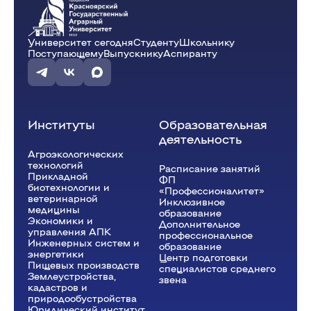
Университет сегодня
Студенту
Школьнику
12:15 - 13:45
Поступающему
Выпускнику
Аспиранту
Фотография живой природы
(Лекция)
ауд. В0-06
Еремина И.Ю.
В-32-24o
Институты
Образовательная
деятельность
Агроэкологических
14:00 - 15:30
технологий
Расписание занятий
Прикладной
ФП
биотехнологии и
Фотография живой природы
(Лаб.)
«Профессионалитет»
ветеринарной
Инклюзивное
ауд. В1-30
медицины
образование
Экономики и
Дополнительное
Еремина И.Ю.
В-32-24o
управления АПК
профессиональное
Инженерных систем и
образование
энергетики
Центр подготовки
Пищевых производств
специалистов среднего
Землеустройства,
звена
кадастров и
природообустройства
Юридический институт