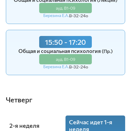
ауд. В1-09
ауд. В2-15
Березина Е.А.
Радченко О.В.
В-32-24o
В-32-24o
15:50 - 17:20
14:00 - 15:30
Общая и социальная психология
Анатомия животных
(Лаб.)
(Пр.)
ауд. В1-09
ауд. В2-15
Березина Е.А.
Радченко О.В.
В-32-24o
В-32-24o
Четверг
Сейчас идет 1-я
2-я неделя
неделя