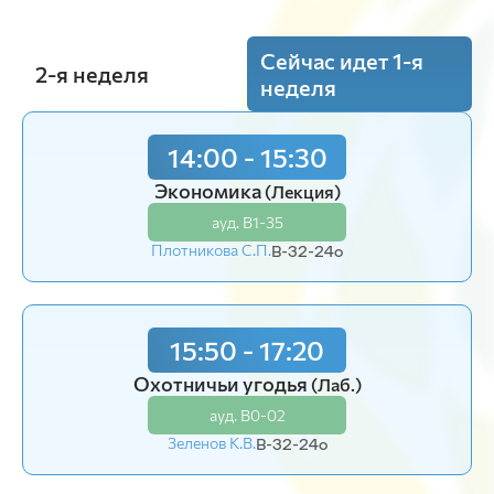
Сейчас идет 1-я
2-я неделя
неделя
14:00 - 15:30
12:15 - 13:45
Экономика
Латинский язык
(Лекция)
(Лаб.)
ауд. В1-35
ауд. В1-05
Плотникова С.П.
Бойченко Н.Б.
В-32-24o
В-32-24o
15:50 - 17:20
14:00 - 15:30
Охотничьи угодья
Латинский язык
(Лаб.)
(Лаб.)
ауд. В0-02
ауд. В1-05
Зеленов К.В.
Бойченко Н.Б.
В-32-24o
В-32-24o