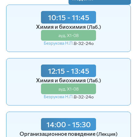
10:15 - 11:45
8:30 - 10:00
Химия и биохимия
Большой практикум
(Лаб.)
(Лаб.)
ауд. Х1-08
ауд. В0-02
Безрукова Н.П.
Беленюк Н.Н.
В-32-24o
В-32-24o
12:15 - 13:45
10:15 - 11:45
Химия и биохимия
Большой практикум
(Лаб.)
(Лаб.)
ауд. Х1-08
ауд. В0-02
Безрукова Н.П.
Беленюк Н.Н.
В-32-24o
В-32-24o
14:00 - 15:30
Организационное поведение
(Лекция)