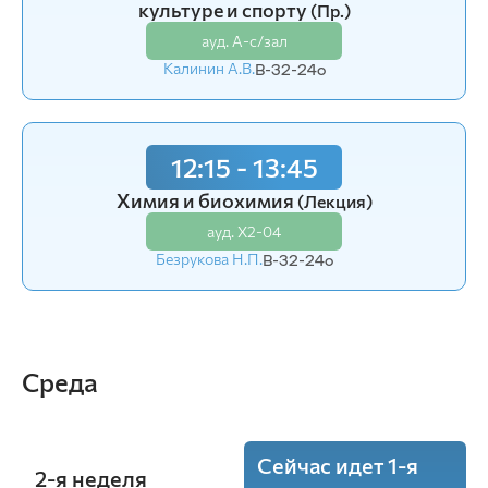
культуре и спорту
(Пр.)
ауд. В0-02
ауд. А-с/зал
Беленюк Н.Н.
В-32-24o
Калинин А.В.
В-32-24o
10:15 - 11:45
12:15 - 13:45
Охотничьи угодья
(Лекция)
Химия и биохимия
(Лекция)
ауд. В0-02
ауд. Х2-04
Беленюк Н.Н.
В-32-24o
Безрукова Н.П.
В-32-24o
Среда
Сейчас идет 1-я
2-я неделя