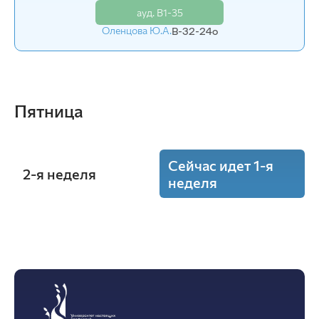
ауд. В1-35
Оленцова Ю.А.
В-32-24o
Пятница
Сейчас идет 1-я
2-я неделя
неделя
10:15 - 11:45
Элективные курсы по физической
культуре и спорту
(Пр.)
ауд. А-с/зал
Калинин А.В.
В-32-24o