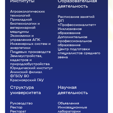
Институты
Образовательная
деятельность
Агроэкологических
14:00 - 15:30
технологий
Расписание занятий
Прикладной
ФП
биотехнологии и
Экономика
(Пр.)
«Профессионалитет»
ветеринарной
Инклюзивное
ауд. Э4-27
медицины
образование
Экономики и
Дополнительное
Киян Т.В.
И-33.1-24o
управления АПК
профессиональное
Инженерных систем и
образование
энергетики
Центр подготовки
Пищевых производств
специалистов среднего
Землеустройства,
звена
15:50 - 17:20
кадастров и
природообустройства
Экономика
Юридический институт
(Пр.)
Ачинский филиал
ауд. Э4-27
ФГБОУ ВО
Красноярский ГАУ
Киян Т.В.
И-33.1-24o
Структура
Научная
университета
деятельность
Руководство
Объявления
Ректор
Инновационные
Рeкторат
лаборатории